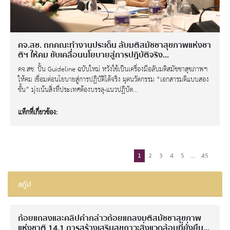
คจ.สช. ถกคณะทำงานประเด็น ลับมติสมัชชาสุขภาพแห่งชา
ติฯ ให้คม ขับเคลื่อนนโยบายสู่การปฏิบัติจริง...
คจ.สช. ปั้น Guideline ฉบับใหม่ หวังใช้เป็นเครื่องมือลับมติสมัชชาสุขภาพฯ
ให้คม เชื่อมต่อนโยบายสู่การปฏิบัติได้จริง ผุดนวัตกรรม “เอกสารมติแบบสอง
ชั้น” มุ่งเน้นสิ่งที่ประเทศต้องบรรลุ-แนวปฏิบัต...
แท็กที่เกี่ยวข้อง:
...
1
2
3
4
5
45
สกู๊ป
ถ้อยแถลงและคลิปคำกล่าวถ้อยแถลงมติสมัชชาสุขภาพ
แห่งชาติ 14.1 การสร้างเสริมสุขภาวะสิ่งแวดล้อมที่ยั่งยืน...