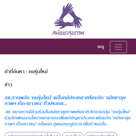
เมนู
คำที่ค้นหา : คนรุ่นใหม่
ข่าว
สช.สานพลัง ‘คนรุ่นใหม่’ แก้โจทย์ประเทศ เตรียมจัด ‘สมัชชาสุข
ภาพฯ เด็ก-เยาวชน’ ทั่วประเทศ...
สช. ขยายการมีส่วนร่วมในสมัชชาสุขภาพแห่งชาติ ชักชวนกลุ่ม “คนรุ่นใหม่”
ร่วมคิดพัฒนานโยบายสาธารณะเพื่อแก้ปัญหาประเทศ พร้อมจัด “สมัชชาสุข
ภาพฯ เด็กเยาวชน” ครั้งแรก ปูพรมทุกภูมิภาค เพื่อกำหนดโจ...