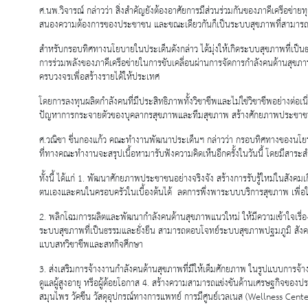
ศ.นพ.วิจารณ์ กล่าวว่า สิ่งสำคัญยังต้องอาศัยการมีส่วนร่วมกันของภาคีเครือข
สนองความต้องการของประชาชน และขณะเดียวกันก็เป็นระบบสุขภาพที่สามารถสร
สำหรับกรอบทิศทางนโยบายในประเด็นดังกล่าว ได้มุ่งให้เกิดระบบสุขภาพที่เป็นธ
การร่วมพลังของภาคีเครือข่ายในการขับเคลื่อนผ่านการจัดการกำลังคนด้านสุข
ครบวงจรเพื่อสร้างรายได้ให้ประเทศ
โดยการลงทุนผลิตกําลังคนที่มีประสิทธิภาพทั้งวิชาชีพและไม่ใช่วิชาชีพอย่างต่อ
ปัญหาการกระจายตัวของบุคลากรสุขภาพและทีมสุขภาพ สร้างศักยภาพประชาชนให้ม
ศ.วณิชา ชื่นกองแก้ว คณะทำงานพัฒนาประเด็นฯ กล่าวว่า กรอบทิศทางของนโยบายนี้ 
ที่ทางคณะทำงานจะสรุปเนื้อหามารับฟังความคิดเห็นอีกครั้งในวันนี้ โดยมีสาร
ทั้งนี้ ได้แก่ 1. พัฒนาศักยภาพประชาชนอย่างจริงจัง สร้างการรับรู้ใหม่ใน
ตนเองและคนในครอบครัวในเบื้องต้นได้ ลดการพึ่งพาระบบบริการสุขภาพ เพื่อให
2. พลิกโฉมการผลิตและพัฒนากำลังคนด้านสุขภาพแนวใหม่ ให้มีความเข้าใจเรื่องส
ระบบสุขภาพที่เป็นธรรมและยั่งยืน สามารถตอบโจทย์ระบบสุขภาพปฐมภูมิ สังค
แบบสหวิชาชีพและสหกิจศึกษา
3. ส่งเสริมการจ้างงานกำลังคนด้านสุขภาพที่มีให้เต็มศักยภาพ ในรูปแบบการจ
ดูแลผู้สูงอายุ หรือผู้ด้อยโอกาส 4. สร้างความสามารถแข่งขันด้านเศรษฐกิจข
สมุนไพร วัคซีน วัสดุอุปกรณ์ทางการแพทย์ การมีศูนย์เวลเนส (Wellness Cente