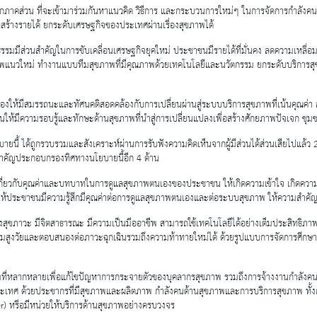
่ายทุกภาคส่วน ที่จะเข้ามาร่วมกันหาแนวคิด วิธีการ และกระบวนการใหม่ๆ ในการจัดการกำลัง
้างรายได้ ยกระดับเศรษฐกิจของประเทศผ่านเรื่องสุขภาพได้
รรมมีส่วนสำคัญในการขับเคลื่อนเศรษฐกิจยุคใหม่ ประชาชนมีรายได้ที่มั่นคง ลดความเหลื่อม
ภาพแนวใหม่ ทำงานแบบทีมสุขภาพที่มีคุณภาพด้วยเทคโนโลยีและนวัตกรรม ยกระดับบริการสุ
เนื่องให้มีสมรรถนะและทัศนคติสอดคล้องกับการเปลี่ยนผ่านสู่ระบบบริการสุขภาพที่เน้นคุณค่า 
ีความรอบรู้และทักษะด้านสุขภาพที่นําสู่การเปลี่ยนแปลงเพื่อสร้างศักยภาพปัจเจก ชุม
ได้ถูกรวบรวมและสังเคราะห์ผ่านการรับฟังความคิดเห็นจากผู้มีส่วนได้ส่วนเสียไปแล้ว 2 ครั้
ะสำคัญประกอบกรองทิศทางนโยบายนี้อีก 4 ด้าน
สังคมเกี่ยวกับคุณค่าและบทบาทในการดูแลสุขภาพตนเองของประชาชน ให้เกิดความเข้าใจ เกิด
้ประชาชนมีความรู้สึกมีคุณค่าต่อการดูแลสุขภาพตนเองและต่อระบบสุขภาพ ให้ความสำคัญกับ
ุขภาวะ มีจิตสาธารณะ มีความเป็นมืออาชีพ สามารถใช้เทคโนโลยีได้อย่างเต็มประสิทธิภาพ ท
มสูงวัยและตอบสนองต่อภาวะฉุกเฉินรวมถึงความท้าทายใหม่ได้ ด้วยรูปแบบการจัดการศึกษ
้างที่หลากหลายเพื่อแก้ไขปัญหาการกระจายตัวของบุคลากรสุขภาพ รวมถึงการจ้างงานกำลังคนน
องประเทศ ด้วยประชากรที่มีสุขภาพและผลิตภาพ กำลังคนด้านสุขภาพและการบริการสุขภาพ ทั
r) หรือมีหน่วยให้บริการด้านสุขภาพอย่างครบวงจร