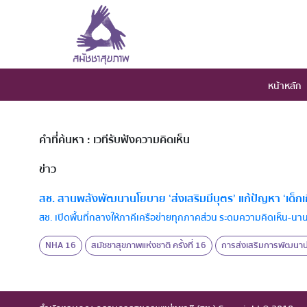
หน้าหลัก
คำที่ค้นหา : เวทีรับฟังความคิดเห็น
ข่าว
สช. สานพลังพัฒนานโยบาย ‘ส่งเสริมมีบุตร’ แก้ปัญหา ‘เด็กเก
สช. เปิดพื้นที่กลางให้ภาคีเครือข่ายทุกภาคส่วน ระดมความคิดเห็น-นา
NHA 16
สมัชชาสุขภาพแห่งชาติ ครั้งที่ 16
การส่งเสริมการพัฒนาปร