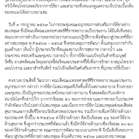
หวังให้คนไทยปลอดภัยจากการใช้ยา และสามารถพึ่งตนเองดูแลความเจ็บป่วยเบื้องต้น
ของตนเองได้อย่างเหมาะสม
วันที่ ๙ กรกฎาคม ๒๕๖๓ ในการประชุมคณะอนุกรรมการส่งเสริมการใช้ยาอย่าง
สมเหตุผล ซึ่งมีคณบดีคณะแพทยศาสตร์ศิริราชพยาบาลเป็นประธาน ได้มีมติเห็นชอบ
ต่อแนวทางการดำเนินงานของหน่วยงานตามแผนปฏิบัติการเพื่อพัฒนาสู่ประเทศใช้ยา
อย่างสมเหตุผล พ.ศ.๒๕๖๓ – ๒๕๖๕ ซึ่งครอบคลุมการพัฒนา ตั้งแต่ระบบการกำกับ
ดูแลด้านยา (ต้นน้ำ) ผู้ประกอบวิชาชีพและสถานบริการสุขภาพ (กลางน้ำ) และ
ประชาชน ครอบครัวและชุมชน (ปลายน้ำ) ทั้งการใช้ยาแผนปัจจุบันสำหรับมนุษย์
วัคซีน ยาเสพติดและวัตถุออกฤทธิ์ต่อจิตและประสาทที่ใช้เพื่อการรักษา ยาสมุนไพร/ยา
แผนโบราณ และยาสำหรับสัตว์ รวมไปถึงผลิตภัณฑ์เสริมอาหาร ที่มุ่งหมายใช้เป็นยา
ศ.ดร.นพ.ประสิทธิ์ วัฒนาภา คณบดีคณะแพทยศาสตร์ศิริราชพยาบาลและประธาน
อนุกรรมการฯ กล่าวว่า การใช้ยาไม่สมเหตุผลที่เกิดขึ้นทั้งในสถานพยาบาล ร้านขายยา
และชุมชน เป็นปัญหาของประเทศไทยมาอย่างยาวนาน ซึ่งสอดคล้องกับองค์การ
อนามัยโลกที่กล่าวไว้ว่า มากกว่าร้อยละ ๕๐ ของการจ่ายยาและการขายยาในประเทศ
กำลังพัฒนาเป็นไปอย่างไม่สมเหตุผล และเนื่องจากการใช้ยาไม่สมเหตุผลส่งผลเสียต่อ
สุขภาพและการเสียชีวิตก่อนวัยอันควรของประชาชน รวมถึงการเพิ่มค่าใช้จ่ายด้านยา
ของประเทศ ทั้งนี้ใน พ.ศ.๒๕๖๑ ค่าใช้จ่ายด้านยา คิดเป็นร้อยละ ๔๔ ของค่าใช้จ่าย
ด้านสุขภาพ ซึ่งสูงกว่าประเทศที่พัฒนาแล้ว ซึ่งมีค่าใช้จ่ายด้านยาเพียงร้อยละ ๑๐-๒๐
ของค่าใช้จ่ายด้านสุขภาพ คณะกรรมการพัฒนาระบบยาแห่งชาติ จึงมีมติเห็นชอบการ
พัฒนาสู่ประเทศใช้ยาอย่างสมเหตุผล ตั้งแต่ธันวาคม ๒๕๖๑ และมอบหมายคณะ