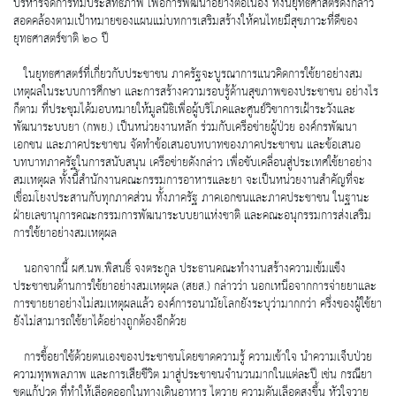
บริหารจัดการที่มีประสิทธิภาพ เพื่อการพัฒนาอย่างต่อเนื่อง ทั้งนี้ยุทธศาสตร์ดังกล่าว
สอดคล้องตามเป้าหมายของแผนแม่บทการเสริมสร้างให้คนไทยมีสุขภาวะที่ดีของ
ยุทธศาสตร์ชาติ ๒๐ ปี
ในยุทธศาสตร์ที่เกี่ยวกับประชาชน ภาครัฐจะบูรณาการแนวคิดการใช้ยาอย่างสม
เหตุผลในระบบการศึกษา และการสร้างความรอบรู้ด้านสุขภาพของประชาชน อย่างไร
ก็ตาม ที่ประชุมได้มอบหมายให้มูลนิธิเพื่อผู้บริโภคและศูนย์วิชาการเฝ้าระวังและ
พัฒนาระบบยา (กพย.) เป็นหน่วยงานหลัก ร่วมกับเครือข่ายผู้ป่วย องค์กรพัฒนา
เอกชน และภาคประชาชน จัดทำข้อเสนอบทบาทของภาคประชาชน และข้อเสนอ
บทบาทภาครัฐในการสนับสนุน เครือข่ายดังกล่าว เพื่อขับเคลื่อนสู่ประเทศใช้ยาอย่าง
สมเหตุผล ทั้งนี้สำนักงานคณะกรรมการอาหารและยา จะเป็นหน่วยงานสำคัญที่จะ
เชื่อมโยงประสานกับทุกภาคส่วน ทั้งภาครัฐ ภาคเอกชนและภาคประชาชน ในฐานะ
ฝ่ายเลขานุการคณะกรรมการพัฒนาระบบยาแห่งชาติ และคณะอนุกรรมการส่งเสริม
การใช้ยาอย่างสมเหตุผล
นอกจากนี้ ผศ.นพ.พิสนธิ์ จงตระกูล ประธานคณะทำงานสร้างความเข้มแข็ง
ประชาชนด้านการใช้ยาอย่างสมเหตุผล (สยส.) กล่าวว่า นอกเหนือจากการจ่ายยาและ
การขายยาอย่างไม่สมเหตุผลแล้ว องค์การอนามัยโลกยังระบุว่ามากกว่า ครึ่งของผู้ใช้ยา
ยังไม่สามารถใช้ยาได้อย่างถูกต้องอีกด้วย
การซื้อยาใช้ด้วยตนเองของประชาชนโดยขาดความรู้ ความเข้าใจ นำความเจ็บป่วย
ความทุพพลภาพ และการเสียชีวิต มาสู่ประชาชนจำนวนมากในแต่ละปี เช่น กรณียา
ชุดแก้ปวด ที่ทำให้เลือดออกในทางเดินอาหาร ไตวาย ความดันเลือดสูงขึ้น หัวใจวาย