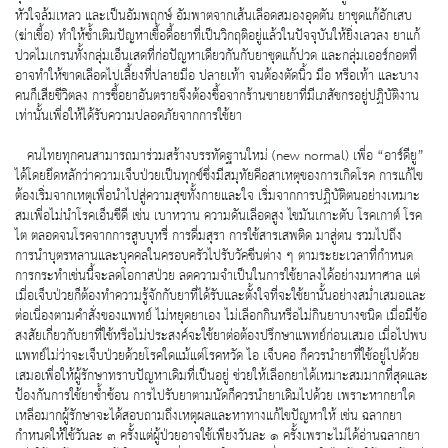
หัวใจล้มเหลว และเป็นอัมพฤกษ์ อัมพาตจากเส้นเลือดสมองอุดตัน ยาชุดแก้อักเสบ
(ฆ่าเชื้อ) ทำให้ซ้ำเติมปัญหาเชื้อดื้อยาที่เป็นวิกฤติอยู่แล้วในปัจจุบันให้ยิ่งเลวลง ยาแก้
ปวดไมเกรนทั้งกลุ่มเอ็นเสดที่ก่อปัญหาเดียวกันกับยาชุดแก้ปวด และกลุ่มเออร์กอตที่
อาจทำให้ขาดเลือดไปเลี้ยงที่ปลายมือ ปลายเท้า จนต้องตัดนิ้ว มือ หรือเท้า และบาง
คนก็เสียชีวิตลง การซื้อยาอันตรายจึงต้องซื้อจากร้านขายยาที่มีเภสัชกรอยู่ปฏิบัติงาน
เท่านั้นเพื่อให้ได้รับความปลอดภัยจากการใช้ยา
คนไทยทุกคนสามารถมาร่วมสร้างบรรทัดฐานใหม่ (new normal) เพื่อ “อาร์ดียู”
ได้โดยยึดหลักว่าความเจ็บป่วยเป็นทุกข์ซึ่งมีสมุทัยคือสาเหตุของการเกิดโรค การแก้ไข
ต้องเริ่มจากเหตุเพื่อนำไปสู่ความสุขทั้งกายและใจ เริ่มจากการปฏิบัติตนอย่างเหมาะ
สมเพื่อไม่นำโรคเอ็นซีดี เช่น เบาหวาน ความดันเลือดสูง ไขมันเกาะตับ โรคเกาต์ โรค
ไต ตลอดจนโรคจากการสูบบุหรี่ การดื่มสุรา การใช้สารเสพติด มาสู่ตน รวมไปถึง
การนำบุตรหลานและบุคคลในครอบครัวไปรับวัคซีนต่าง ๆ ตามระยะเวลาที่กำหนด
การกระทำเช่นนี้จะลดโอกาสป่วย ลดความจำเป็นในการใช้ยาลงได้อย่างมหาศาล แต่
เมื่อเจ็บป่วยก็ต้องทำความรู้จักกับยาที่ได้รับและตั้งใจที่จะใช้ยานั้นอย่างสม่ำเสมอและ
ต่อเนื่องตามคำสั่งของแพทย์ ไม่หยุดยาเอง ไม่เลือกกินหรือไม่กินยาบางชนิด เมื่อมีข้อ
สงสัยเกี่ยวกับยาที่ใช้หรือไม่ประสงค์จะใช้ยาต่อต้องปรึกษาแพทย์ก่อนเสมอ เมื่อไปพบ
แพทย์ไม่ว่าจะเจ็บป่วยด้วยโรคใดแม้แต่โรคหวัด ไอ เจ็บคอ ก็ควรนำยาที่ใช้อยู่ไปด้วย
เสมอเพื่อให้ผู้รักษาทราบปัญหาเดิมที่เป็นอยู่ ช่วยให้เลือกยาได้เหมาะสมมากที่สุดและ
ป้องกันการใช้ยาซ้ำซ้อน การไปรับยาตามนัดก็ควรนำยาเดิมไปด้วย เพราะหากยาใด
เหลือมากผู้รักษาจะได้สอบถามถึงเหตุผลและหาทางแก้ไขปัญหาให้ เช่น ฉลากยา
กำหนดให้ใช้วันละ ๓ ครั้งแต่ผู้ป่วยอาจใช้เพียงวันละ ๑ ครั้งเพราะไม่ได้อ่านฉลากยา