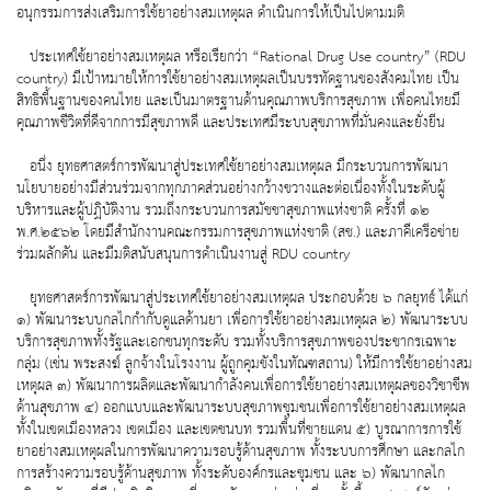
อนุกรรมการส่งเสริมการใช้ยาอย่างสมเหตุผล ดำเนินการให้เป็นไปตามมติ
ประเทศใช้ยาอย่างสมเหตุผล หรือเรียกว่า “Rational Drug Use country” (RDU
country) มีเป้าหมายให้การใช้ยาอย่างสมเหตุผลเป็นบรรทัดฐานของสังคมไทย เป็น
สิทธิพื้นฐานของคนไทย และเป็นมาตรฐานด้านคุณภาพบริการสุขภาพ เพื่อคนไทยมี
คุณภาพชีวิตที่ดีจากการมีสุขภาพดี และประเทศมีระบบสุขภาพที่มั่นคงและยั่งยืน
อนึ่ง ยุทธศาสตร์การพัฒนาสู่ประเทศใช้ยาอย่างสมเหตุผล มีกระบวนการพัฒนา
นโยบายอย่างมีส่วนร่วมจากทุกภาคส่วนอย่างกว้างขวางและต่อเนื่องทั้งในระดับผู้
บริหารและผู้ปฏิบัติงาน รวมถึงกระบวนการสมัชชาสุขภาพแห่งชาติ ครั้งที่ ๑๒
พ.ศ.๒๕๖๒ โดยมีสำนักงานคณะกรรมการสุขภาพแห่งชาติ (สช.) และภาคีเครือข่าย
ร่วมผลักดัน และมีมติสนับสนุนการดำเนินงานสู่ RDU country
ยุทธศาสตร์การพัฒนาสู่ประเทศใช้ยาอย่างสมเหตุผล ประกอบด้วย ๖ กลยุทธ์ ได้แก่
๑) พัฒนาระบบกลไกกำกับดูแลด้านยา เพื่อการใช้ยาอย่างสมเหตุผล ๒) พัฒนาระบบ
บริการสุขภาพทั้งรัฐและเอกชนทุกระดับ รวมทั้งบริการสุขภาพของประชากรเฉพาะ
กลุ่ม (เช่น พระสงฆ์ ลูกจ้างในโรงงาน ผู้ถูกคุมขังในทัณฑสถาน) ให้มีการใช้ยาอย่างสม
เหตุผล ๓) พัฒนาการผลิตและพัฒนากำลังคนเพื่อการใช้ยาอย่างสมเหตุผลของวิชาชีพ
ด้านสุขภาพ ๔) ออกแบบและพัฒนาระบบสุขภาพชุมชนเพื่อการใช้ยาอย่างสมเหตุผล
ทั้งในเขตเมืองหลวง เขตเมือง และเขตชนบท รวมพื้นที่ชายแดน ๕) บูรณาการการใช้
ยาอย่างสมเหตุผลในการพัฒนาความรอบรู้ด้านสุขภาพ ทั้งระบบการศึกษา และกลไก
การสร้างความรอบรู้ด้านสุขภาพ ทั้งระดับองค์กรและชุมชน และ ๖) พัฒนากลไก