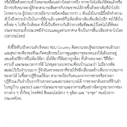
หรือใช้ผิดด้วยความเข้าใจคลาดเคลื่อนอย่างใดอย่างหนึ่ง หากยาใดไม่ต้องใช้ต่อแล้วหรือ
มีการปรับขนาดยาผู้รักษาสามารถสื่อสารกับประชาชนได้ง่ายขึ้นด้วยยาเดิมที่นำไปยัง
โรงพยาบาล ผู้ป่วยบางรายมียาบางชนิดเหลือมากกว่า 1 พันเม็ดในกรณีนี้หลังทำความ
เข้าใจถึงความจำเป็นในการใช้ยาแล้ว แพทย์ก็ไม่ต้องสั่งยาเดิมเพิ่มเติมไปอีก รอไว้สั่งใน
ครั้งต่อ ๆ ไปที่ยาใกล้หมด ทั้งนี้เป็นที่ทราบกันดีว่ายาเหลือที่สะสมไว้โดยไม่ได้ใช้ของ
ประชาชนรวมทั้งประเทศมีจำนวนและมูลค่ามหาศาล ซึ่งเป็นการสิ้นเปลืองค่ายาไปโดย
เปล่าประโยชน์
ตัวชี้วัดที่บ่งถึงความสำเร็จของ RDU Country คือความรอบรู้ของประชาชนด้านยา
และสุขภาพเพียงพอที่จะเกิดพฤติกรรมในการดูแลสุขภาพของตนเองให้แข็งแรงอยู่
เสมอด้วยวิธีการที่ไม่ต้องใช้ยา เมื่อใช้ยาก็ใช้อย่างถูกต้อง ทั้งด้านขนาดยา วิธีใช้ยา
ความถี่ และระยะเวลาการใช้ ไม่หยุดยาเองเพราะเพื่อนบ้านแนะนำ ไม่มียาเหลือ
สะสมไว้เป็นจำนวนมาก รู้จักอันตรายของยาที่ช่วยให้หลีกเลี่ยงผลข้างเคียงบางประการ
ของยาได้ ไม่ซื้อยาปฏิชีวนะใช้เอง สามารถป้องกันตนเองจากการขายหรือจ่ายยา
ปฏิชีวนะเกินจำเป็นจากร้านขายยาและสถานพยาบาลได้ การขายยาอันตรายที่ร้านชำ
ในหมู่บ้าน และรถเร่ และการโฆษณาขายยาและอาหารเสริมอย่างผิดกฎหมายจากช่อง
ทางต่าง ๆ ทั้งวิทยุ โทรทัศน์ สื่อออนไลน์ต่าง ๆ ยุติลง และ “ยาชุด” หมดไปจาก
ประเทศไทย