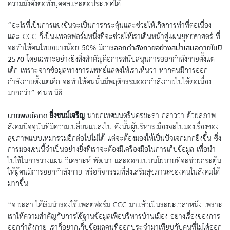
ความมั่งคั่งต่อทั้งบุคคลและต่อประเทศได้
“อะไรที่เป็นการแข่งขันจะเป็นการกระตุ้นและช่วยให้เกิดการทำที่ต่อเนื่อง
และ CCC ก็เป็นแพลตฟอร์มหนึ่งที่จะช่วยให้เราเดินหน้าสู่แผนยุทธศาสตร์ ที่
จะทำให้คนไทยอย่างน้อย 50% มีการ
ออกกำลังกายอย่างสม่ำเสมอภายในปี
โดยเฉพาะอย่างยิ่งสิ่งสำคัญคือการสนับสนุนการออกกำลังกายตั้งแต่
2570
เด็ก เพราะจากข้อมูลทางการแพทย์แสดงให้เราเห็นว่า หากคนมีการออก
กำลังกายตั้งแต่เด็ก จะทำให้คนนั้นมีพฤติกรรมออกกำลังกายไปได้ต่อเนื่อง
มากกว่า” ศ.นพ.นิธิ
ยิ่งชนม์เจริญ
นายกเทศมนตรีนครยะลา กล่าวว่า ด้วยสภาพ
นายพงษ์ศักดิ์
สังคมปัจจุบันที่มีความเปลี่ยนแปลงไป ดังนั้นผู้บริหารเมืองจะไปมองเรื่องของ
สุขภาพแบบเหมารวมอีกต่อไปไม่ได้ แต่จะต้องมองให้เป็นปัจเจกมากยิ่งขึ้น ซึ่ง
การมองเช่นนี้จำเป็นอย่างยิ่งที่เราจะต้องมีเครื่องมือในการเก็บข้อมูล เพื่อนำ
ไปใช้ในการวางแผน วิเคราะห์ พัฒนา และออกแบบนโยบายที่จะช่วยกระตุ้น
ให้ผู้คนมีการออกกำลังกาย หรือกิจกรรมที่ส่งเสริมสุขภาวะของคนในสังคมได้
มากขึ้น
“จ.ยะลา ได้เริ่มนำร่องใช้แพลตฟอร์ม CCC มาแล้วเป็นระยะเวลาหนึ่ง เพราะ
เราให้ความสำคัญกับการใช้ฐานข้อมูลเพื่อบริหารบ้านเมือง อย่างเรื่องของการ
ออกกำลังกาย เราก็อยากเก็บข้อมูลคนที่ออกประจำมาเทียบกับคนที่ไม่ได้ออก