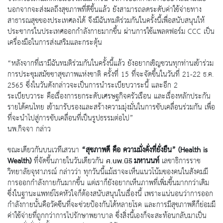
นอกจากจะส่งผลถึงสุขภาพที่ดีขึ้นแล้ว ยังสามารถลดระดับค่าใช้จ่ายทาง
สาธารณสุขของประเทศลงได้ จึงมีฉันทมติร่วมกันในครั้งนี้เพื่อสนับสนุนให้
ประชากรในประเทศออกกำลังกายมากขึ้น ผ่านการใช้แพลตฟอร์ม CCC เป็น
เครื่องมือในการส่งเสริมและกระตุ้น
“หลังจากที่เรามีฉันทมติร่วมกันในครั้งนี้แล้ว ยังอยากเชิญชวนทุกท่านเข้าร่วม
การประชุมสมัชชาสุขภาพแห่งชาติ ครั้งที่ 15 ที่จะจัดขึ้นในวันที่ 21-22 ธ.ค.
2565 ซึ่งในวันดังกล่าวจะเป็นการนำระเบียบวาระนี้ และอีก 2
ระเบียบวาระ คือเรื่องการยกระดับเศรษฐกิจครัวเรือน และเรื่องหลักประกัน
รายได้คนไทย เข้ามารับรองและสร้างความมุ่งมั่นในการขับเคลื่อนร่วมกัน เพื่อ
ที่จะนำไปสู่การขับเคลื่อนที่เป็นรูปธรรมต่อไป”
นพ.กิจจา กล่าว
ขณะเดียวกันบนเวทีเสวนา
“สุขภาพดี คือ ความมั่งคั่งที่ยั่งยืน” (
Health is
Wealth)
ที่จัดขึ้นภายในวันเดียวกัน
มหานนท์
เลขาธิการราช
ศ.นพ.นิธิ
วิทยาลัยจุฬาภรณ์ กล่าวว่า ทุกวันนี้แม้เราจะเห็นแนวโน้มของคนในสังคมมี
การออกกำลังกายกันมากขึ้น แต่เราก็ยังอยากเห็นภาพที่เพิ่มขึ้นมากกว่าเดิม
ซึ่งในฐานะแพทย์โรคหัวใจก็ต้องสนับสนุนในเรื่องนี้ เพราะแน่นอนว่าการออก
กำลังกายนั้นคือวัคซีนที่จะช่วยป้องกันได้หลายโรค และการมีสุขภาพดีก็ย่อมมี
ค่าใช้จ่ายที่ถูกกว่าการไปรักษาพยาบาล ซึ่งสิ่งนี้เองก็จะสะท้อนกลับมาเป็น