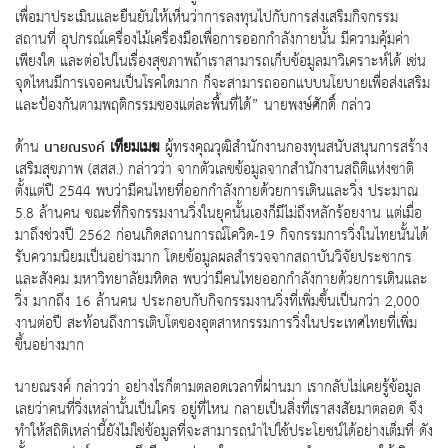
เพื่อมาประเมินและยืนยันให้เห็นว่าการลงทุนไปกับการส่งเสริมกิจกรรม
สถานที่ อุปกรณ์เครื่องไม้เครื่องมือเพื่อการออกกำลังกายนั้น มีความคุ้มค่า
เพียงใด และต่อไปในเรื่องสุขภาพถ้าเราสามารถเก็บข้อมูลมาวิเคราะห์ได้ เช่น
จุดไหนมีการเจอคนเป็นโรคใดมาก ก็จะสามารถออกแบบนโยบายเพื่อส่งเสริม
และป้องกันตามพฤติกรรมของแต่ละพื้นที่ได้” นายพงษ์ศักดิ์ กล่าว
ด้าน
เทียมเมฆ
ผู้ทรงคุณวุฒิสำนักงานกองทุนสนับสนุนการสร้าง
นายณรงค์
เสริมสุขภาพ (สสส.) กล่าวว่า จากตัวเลขข้อมูลจากสำนักงานสถิติแห่งชาติ
ตั้งแต่ปี 2544 พบว่ามีคนไทยที่ออกกำลังกายด้วยการเดินและวิ่ง ประมาณ
5.8 ล้านคน ขณะที่กิจกรรมงานวิ่งในยุคนั้นเองก็มีไม่ถึงหลักร้อยงาน แต่เมื่อ
มาถึงช่วงปี 2562 ก่อนเกิดสถานการณ์โควิด-19 กิจกรรมการวิ่งในไทยนั้นได้
รับความนิยมเป็นอย่างมาก โดยข้อมูลผลสำรวจจากสถาบันวิจัยประชากร
และสังคม มหาวิทยาลัยมหิดล พบว่ามีคนไทยออกกำลังกายด้วยการเดินและ
วิ่ง มากถึง 16 ล้านคน ประกอบกับกิจกรรมงานวิ่งที่เพิ่มขึ้นเป็นกว่า 2,000
งานต่อปี สะท้อนถึงการเติบโตของอุตสาหกรรมการวิ่งในประเทศไทยที่เพิ่ม
ขึ้นอย่างมาก
นายณรงค์ กล่าวว่า อย่างไรก็ตามตลอดเวลาที่ผ่านมา เรากลับไม่เคยรู้ข้อมูล
เลยว่าคนที่วิ่งเหล่านั้นเป็นใคร อยู่ที่ไหน กลายเป็นสิ่งที่เราสงสัยมาตลอด จึง
ทำให้สถิติเหล่านี้ยังไม่ใช่ข้อมูลที่จะสามารถนำไปใช้ประโยชน์ได้อย่างเต็มที่ ดัง