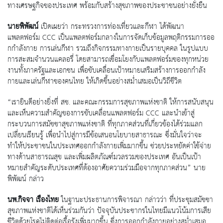
ทางเศรษฐกิจของประเทศ พร้อมกับสร้างสุขภาพของประชาชนอย่างยั่งยืน
นายพิพัฒน์
เปิดเผยว่า กระทรวงการท่องเที่ยวและกีฬา ได้พัฒนา
แพลตฟอร์ม CCC เป็นแพลตฟอร์มกลางในการจัดเก็บข้อมูลพฤติกรรมการออ
กกําลังกาย การเล่นกีฬา รวมถึงกิจกรรมทางกายเป็นรายบุคคล ในรูปแบบ
การสะสมจำนวนแคลอรี่ โดยสามารถเชื่อมโยงกับแพลตฟอร์มของทุกหน่วย
งานทั้งภาครัฐและเอกชน เพื่อขับเคลื่อนเป้าหมายเสริมสร้างการออกกําลัง
กายและเล่นกีฬาของคนไทย ให้เกิดขึ้นอย่างสม่ำเสมอเป็นวิถีชีวิต
“เรายินดีอย่างยิ่งที่ สช. และคณะกรรมการสุขภาพแห่งชาติ ให้การสนับสนุน
และเห็นความสำคัญของการขับเคลื่อนแพลตฟอร์ม CCC และนำเข้าสู่
กระบวนการสมัชชาสุขภาพแห่งชาติ ที่ทุกภาคส่วนที่เกี่ยวข้องได้ร่วมแลก
เปลี่ยนเรียนรู้ เพื่อนำไปสู่การมีข้อเสนอนโยบายสาธารณะ ซึ่งมั่นใจว่าจะ
ทำให้ประชาชนในประเทศออกกำลังกายเพิ่มมากขึ้น ช่วยประหยัดค่าใช้จ่าย
ทางด้านสาธารณสุข และเพิ่มผลิตภัณฑ์มวลรวมของประเทศ อันเป็นเป้า
หมายสำคัญระดับประเทศที่ต้องอาศัยความร่วมมือจากทุกภาคส่วน” นาย
พิพัฒน์ กล่าว
นพ.กิจจา เรืองไทย
ในฐานะประธานการพิจารณา กล่าวว่า ที่ประชุมสมัชชา
สุขภาพแห่งชาติได้เห็นร่วมกันว่า ปัจจุบันประชากรในไทยมีแนวโน้มการเสีย
ชีวิตด้วยโรคไม่ติดต่อเรื้อรังเพิ่มมากขึ้น ซึ่งการออกกำลังกายอย่างสม่ำเสมอ