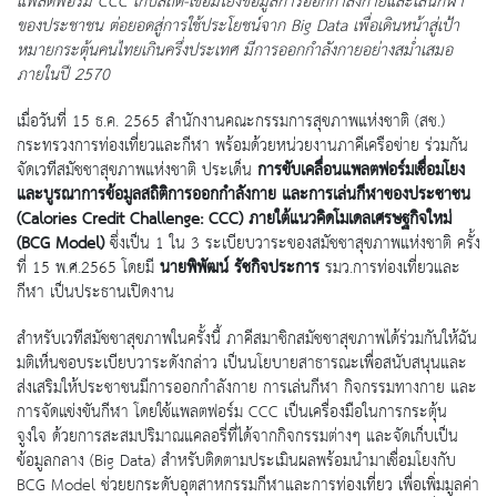
แพลตฟอร์ม CCC เก็บสถิติ-เชื่อมโยงข้อมูลการออกกำลังกายและเล่นกีฬา
ของประชาชน ต่อยอดสู่การใช้ประโยชน์จาก Big Data เพื่อเดินหน้าสู่เป้า
หมายกระตุ้นคนไทยเกินครึ่งประเทศ มีการออกกำลังกายอย่างสม่ำเสมอ
ภายในปี 2570
เมื่อวันที่ 15 ธ.ค. 2565 สำนักงานคณะกรรมการสุขภาพแห่งชาติ (สช.)
กระทรวงการท่องเที่ยวและกีฬา พร้อมด้วยหน่วยงานภาคีเครือข่าย ร่วมกัน
จัดเวทีสมัชชาสุขภาพแห่งชาติ ประเด็น
การขับเคลื่อนแพลตฟอร์มเชื่อมโยง
และบูรณาการข้อมูลสถิติการออกกำลังกาย และการเล่นกีฬาของประชาชน
(
Calories Credit Challenge: CCC) ภายใต้แนวคิดโมเดลเศรษฐกิจใหม่
(BCG Model)
ซึ่งเป็น 1 ใน 3 ระเบียบวาระของสมัชชาสุขภาพแห่งชาติ ครั้ง
ที่ 15 พ.ศ.2565 โดยมี
นายพิพัฒน์ รัชกิจประการ
รมว.การท่องเที่ยวและ
กีฬา เป็นประธานเปิดงาน
สำหรับเวทีสมัชชาสุขภาพในครั้งนี้ ภาคีสมาชิกสมัชชาสุขภาพได้ร่วมกันให้ฉัน
มติเห็นชอบระเบียบวาระดังกล่าว เป็นนโยบายสาธารณะเพื่อสนับสนุนและ
ส่งเสริมให้ประชาชนมีการออกกำลังกาย การเล่นกีฬา กิจกรรมทางกาย และ
การจัดแข่งขันกีฬา โดยใช้แพลตฟอร์ม CCC เป็นเครื่องมือในการกระตุ้น
จูงใจ ด้วยการสะสมปริมาณแคลอรี่ที่ได้จากกิจกรรมต่างๆ และจัดเก็บเป็น
ข้อมูลกลาง (Big Data) สำหรับติดตามประเมินผลพร้อมนำมาเชื่อมโยงกับ
BCG Model ช่วยยกระดับอุตสาหกรรมกีฬาและการท่องเที่ยว เพื่อเพิ่มมูลค่า