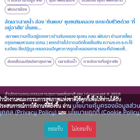
การจัดการที่อยู่อาศัย
สุขภาพเขตเมือง
มติสมัชชาสุขภาพแห่งชาติ
พัฒนาเมือง
ลัดเลาะสายน้ำ ส่อง ‘ต้นแบบ’ ชุมชนริมคลอง ยกระดับชีวิตด้วย ‘ที่
อยู่อาศัย’ มั่นคง...
สภาพความเป็นอยู่ของชาวบ้านริมคลอง ชุมชน กสม.พัฒนา ย่านสายไหม
กรุงเทพมหานคร (กทม.) แตกต่างไปจากอดีตโดยสิ้นเชิง ความระเกะระกะไร้
ระเบียบ สิ่งปฏิกูล ตลอดจนปัญหาการรุกล้ำคลองสาธารณะที่มักพบเห็...
ขับเคลื่อนมติสมัชชาสุขภาพ
ตลาดริมน้ำ
การจัดการที่อยู่อาศัย
สำนักงานคณะกรรมการสุขภาพแห่งชาติ (สช.) Copyright © 2018
ำนักงานคณะกรรมการสุขภาพแห่งชาติใช้คุกกี้เพื่อให้ท่านได้รับ
นโยบายคุ้มครองข้อมูลส่ว
ระสบการณ์การใช้งานที่ดียิ่งขึ้น อ่าน
SITE MAP
บุคคล (Privacy Policy)
นโยบายคุกกี้ (Cookie Policy
และ
ยอมรับ
ไม่ยอมรับ