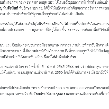
ริมสุขภาพ กระทรวงสาธารณสุข (สธ.) ได้เสนอถึงมุมมองการมี ‘โรงเรียนพ่อแม่’ 
ญ มีนชัยนันท์
ที่ปรึกษา รมว.สธ. ได้ชี้ให้เห็นถึงความสำคัญของการสร้างสภาพแวดล้
นวทางในการนำเข้ามาให้รัฐร่วมเลี้ยงดูด้วยหรือไม่อย่างไร เป็นต้น
ระชุมส่วนใหญ่ได้ให้ความสำคัญไปในทิศทางเดียวกัน ไม่ว่าจะเป็นประเด็นในแง่ของก
ช้กลไกงบประมาณจากกองทุนต่างๆ ที่มีอยู่ได้มากขึ้น ตลอดจนการพัฒนาพื้นที่วิจัย
ละเชื่อมโยงกระบวนการสมัชชาสุขภาพ กล่าวว่า ภายในเวทีการรับฟังความคิดเห็น
ึงแนวทางต่างๆ ที่เป็นประโยชน์เป็นจำนวนมาก ซึ่งทั้งหมดจะถูกบันทึกไว้เป็นข้อมูลน
ะมีส่วนช่วยกันในการขับเคลื่อนเรื่องนี้ให้สำเร็จต่อไปด้วย
พแห่งชาติ (คจ.สช.) ครั้งที่ 15-16 พ.ศ. 2565-2566 กล่าวว่า สมัชชาสุขภาพ
ติใหม่ตาม พ.ร.บ.สุขภาพแห่งชาติ พ.ศ. 2550 โดยได้ดำเนินการต่อเนื่องมาถึงปีที่ 1
จัดภายใต้ประเด็นหลัก “ความเป็นธรรมด้านสุขภาพ โอกาสและความหวังอนาคตปร
ระบบสุขภาวะทางจิตเพื่อสังคมไทยไร้ความรุนแรง และการส่งเสริมความเข้มแข็งกลไกก