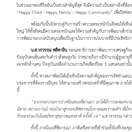
ในช่วงแรกของชีวิตอันเป็นช่วงสำคัญที่สุด จึงมีความจําเป็นอย่างยิ่งท
“Happy Child - Happy Family - Happy Community” เพื่อปิดช่องว
พร้อมกันนั้นยังควบคู่กับการสร้างความตระหนักในสังคมให้เห
ใหญ่ ให้ทั้งสังคมมีความตระหนักและให้ความสำคัญกับการพัฒนาเด็กร่
การพัฒนาระบบสนับสนุนเพื่อเป็นฐานในการวางนโยบายที่มีประสิทธิ
น.ส.วรวรรณ พลิคามิน
รองเลขาธิการสภาพัฒนาการเศรษฐกิจแ
ปัจจุบันคนคุ้นเคยกับคำว่าสังคมสูงวัย ว่าหมายถึงการมีจำนวนผู้สูงอายุ
ละหลักล้านคน ปัจจุบันเหลือจำนวนการเกิดเพียงปีละ 5 แสนคนเท่านั้น
ทั้งนี้ ทางสภาพัฒน์ได้เล็งเห็นถึงความสำคัญของการจัดทำแผน
ประชากรที่ต้องการมีบุตร ให้สามารถสร้างครอบครัวที่มีคุณภาพ ภายใต้ร
นี้
“จากกระบวนการร่างข้อเสนอที่ผ่านมา เราได้มีการระดมความ
นิยาม สถานการณ์ จนนำมาสู่กรอบทิศทางนโยบายและร่างมติฯ ที่มีความคม
รับรองร่วมกันในสมัชชาสุขภาพแห่งชาติ ครั้งที่ 16”
น.ส.วรวรรณ กล่า
ทั้งนี้ ภายในเวทีพิจารณา ภาคีเครือข่ายที่เข้าร่วมทั้งในที่ป