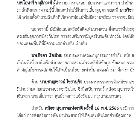
นพ.โอฬาริก มุสิกวงศ์
ผู้อำนวยการกองอนามัยมารดาและทารก สำนักส่งเส
มาเข้าถึงแหล่งความรู้นี้ได้และนำไปใช้ในการเลี้ยงดูบุตร ขณะที่
นายวิชา
ได้ พร้อมตั้งคำถามถึงเด็กที่เกิดจากพ่อแม่ที่ไม่มีความพร้อม ว่าควรจะมีแ
นอกจากนี้ ยังมีข้อเสนอหรือข้อคิดเห็นบางส่วน ซึ่งพบว่าที่ป
ส่งเสริมสุขภาพป้องกันโรค การส่งเสริมการมีบุตรในระดับท้องถิ่น โดยใ
ของแต่ละพื้นที่ที่มีความแตกต่างกัน เป็นต้น
นพ.กิจจา เรืองไทย
รองประธานคณะอนุกรรมการกำกับ สนับสนุน แ
กันในวันนี้ ภาคีเครือข่ายหลายภาคส่วนได้ร่วมกันให้ข้อมูล ข้อเสนอ รวมถ
สำคัญไม่ใช่การผลักดันให้เกิดเป็นนโยบายเท่านั้น แต่องค์กรภาคีต่างๆ ยังจ
ด้าน
นายชาญเชาวน์ ไชยานุกิจ
ประธานกรรมการจัดสมัชชาสุขภา
มีส่วนร่วมตามแนวทางประชาธิปไตย ซึ่งถือเป็นการสร้างสังคมสุขภาวะในมิ
เซ็นทรา บายเซ็นทารา ศูนย์ราชการแจ้งวัฒนะ กรุงเทพมหานคร
สำหรับ
สมัชชาสุขภาพแห่งชาติ ครั้งที่ 16 พ.ศ. 2566
จะมีการ
ได้แก่ การส่งเสริมการพัฒนาประชากรให้เกิดและเติบโตอย่างมีคุณภาพ, 