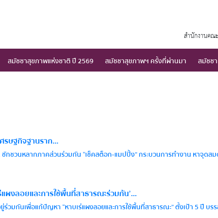
สำนักงานคณะ
สมัชชาสุขภาพแห่งชาติ ปี 2569
สมัชชาสุขภาพฯ ครั้งที่ผ่านมา
สมัชชา
เศรษฐกิจฐานราก...
ี่ 2 ชักชวนหลากภาคส่วนร่วมกัน “เช็คสต็อก-แมปปิ้ง” กระบวนการทำงาน หาจุดสมด
แผงลอยและการใช้พื้นที่สาธารณะร่วมกัน’...
มกันเพื่อแก้ปัญหา “หาบเร่แผงลอยและการใช้พื้นที่สาธารณะ” ตั้งเป้า 5 ปี บรรล