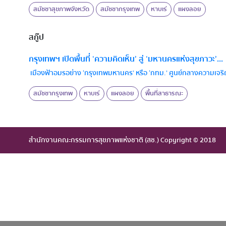
สมัชชาสุขภาพจังหวัด
สมัชชากรุงเทพ
หาบเร่
แผงลอย
สกู๊ป
กรุงเทพฯ เปิดพื้นที่ ‘ความคิดเห็น’ สู่ ‘มหานครแห่งสุขภาวะ’...
เมืองฟ้าอมรอย่าง ‘กรุงเทพมหานคร’ หรือ ‘กทม.’ ศูนย์กลางความเจริญ
สมัชชากรุงเทพ
หาบเร่
แผงลอย
พื้นที่สาธารณะ
สำนักงานคณะกรรมการสุขภาพแห่งชาติ (สช.) Copyright © 2018