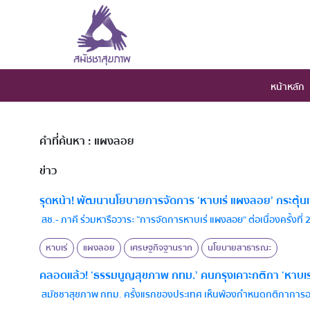
หน้าหลัก
คำที่ค้นหา : แผงลอย
ข่าว
รุดหน้า! พัฒนานโยบายการจัดการ ‘หาบเร่ แผงลอย’ กระตุ้น
สช.- ภาคี ร่วมหารือวาระ “การจัดการหาบเร่ แผงลอย” ต่อเนื่องครั้งท
หาบเร่
แผงลอย
เศรษฐกิจฐานราก
นโยบายสาธารณะ
คลอดแล้ว! ‘ธรรมนูญสุขภาพ กทม.’ คนกรุงเคาะกติกา ‘หาบเร่
สมัชชาสุขภาพ กทม. ครั้งแรกของประเทศ เห็นพ้องกำหนดกติกาการอยู่ร่ว