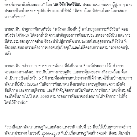
ครรภ์มารดาถึงเชิงตะกอน” โดย
นพ.วิชัย โชควิวัฒน
ประธานสมาคมสภาผู้สูงอายุ แห่ง
ประเทศไทยในพระราชูปถัมภ์ฯ และเวทีทัศน์ “ทิศทางโลก ทิศทางไทย: โอกาสและ
ความท้าทาย”
นายอนุทิน ปาฐกถาพิเศษหัวข้อ “พลังพลเมืองตื่นรู้ พาไทยสู่สุขภาวะที่ยั่งยืน” ตอน
หนึ่งว่า โควิด-19 ได้ตอกย้ำถึงความสำคัญของการพัฒนาประเทศอย่างยั่งยืน และการ
มีส่วนร่วมของทุกภาคส่วน ซึ่งจะนำไปสู่การพัฒนาประเทศไทยสู่สุขภาวะที่ยั่งยืน ที่
ต้องตอบสนองความต้องการของคนรุ่นปัจจุบันและไม่ลิดรอนความสามารถของคนรุ่น
หลัง
นายอนุทิน กล่าวว่า การบรรลุการพัฒนาที่ยั่งยืนตาม 3 องค์ประกอบ ได้แก่ ความ
ครอบคลุมทางสังคม การเติบโตทางเศรษฐกิจ และการคุ้มครองทางสิ่งแวดล้อม ต้อง
ดำเนินการเชื่อมโยงใน 5 มิติ ตามที่องค์การสหประชาชาติได้กำหนดไว้ในเป้าหมายการ
พัฒนาที่ยั่งยืน (SDGs) นั่นคือการพัฒนาคน สิ่งแวดล้อม เศรษฐกิจและความมั่งคั่ง
สันติภาพและความยุติธรรม และที่สำคัญคือความเป็นหุ้นส่วนการพัฒนา โดยทั้งหมดนี้
จะเกิดขึ้นภายในปี ค.ศ. 2030 ตามกรอบการพัฒนาของโลกภายใต้หลักการ “ไม่ทิ้ง
ใครไว้ข้างหลัง”
“รวมถึงแผนพัฒนาเศรษฐกิจและสังคมแห่งชาติ ฉบับที่ 13 ที่จะใช้เป็นยุทธศาสตร์การ
พัฒนาประเทศ ในช่วงปี 2566-2570 ที่เน้นเรื่องเศรษฐกิจสร้างคุณค่า สังคมเดินหน้า