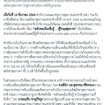
หน่วยงาน-องค์กรที่เกี่ยวข้องกับมติสมัชชาฯ นำนโยบายสาธารณะที่เกิดจากงาน
สมัชชาสุขภาพฯ ไปสู่การดำเนินการที่เป็นรูปธรรม
เมื่อวันที่
16 ธันวาคม 2564
สำนักงานคณะกรรมการสุขภาพแห่งชาติ (สช.) ร่วมกับ
ภาคีเครือข่าย จัดงานสมัชชาสุขภาพแห่งชาติ ครั้งที่ 14 พ.ศ. 2564 ณ หอประชุมใหญ่
บริษัทโทรคมนาคมแห่งชาติ จำกัด ถนนแจ้งวัฒนะ เขตหลักสี่ กรุงเทพมหานคร (กทม.)
ภายใต้ประเด็นหลัก (ธีม)
“พลังพลเมืองตื่นรู้ ... สู้วิกฤตสุขภาพ”
เป็นวันที่สอง
ท่ามกลางความสนใจและมีผู้เข้าร่วมผ่านทาง onsite และ online เป็นจำนวนมาก
สำหรับงานในวันแรก สมาชิกสมัชชาสุขภาพฯ ได้ให้ฉันทมติและรับรองข้อมติ 3 ใน
ระเบียบวาระ ได้แก่ 1. การสร้างเสริมสุขภาวะสิ่งแวดล้อมที่ยั่งยืนในวิกฤตโควิด-19 2.
การคุ้มครองการเข้าถึงบริการสุขภาพของกลุ่มประชากรเฉพาะในภาวะวิกฤตอย่างเป็น
ธรรม 3. การจัดการการสื่อสารอย่างมีส่วนร่วมในวิกฤตสุขภาพ โดยมีหัวหน้าหน่วยงาน
ราชการ องค์กรภาครัฐ ภาคเอกชน ภาคประชาสังคม ทั้งจากส่วนกลางและจังหวัด
ต่างๆ รวม 60 แห่ง ได้ร่วมกันขึ้นกล่าวถ้อยแถลงพร้อมสนับสนุนการขับเคลื่อนมติ
สมัชชาสุขภาพฯ ทั้ง 3 มติ ให้เกิดขึ้นเป็นรูปธรรม
ในส่วนของงานวันที่สอง มีกิจกรรมหลากหลาย อาทิ การรายงานความก้าวหน้าของ
การขับเคลื่อนมติสมัชชาสุขภาพฯ ที่ผ่านมา โดย
ศ.คลินิก นพ.สุพรรณ ศรีธรรมมา
รอง
ประธานกรรมการขับเคลื่อนและติดตามการดำเนินงานตามมติสมัชชาสุขภาพแห่ง
ชาติ (คมส.) การแสดงปาฐกถาพิเศษหัวข้อ “พลังพลเมืองตื่นรู้ พาไทยสู่สุขภาวะที่
ยั่งยืน” โดย
นายอนุทิน ชาญวีรกูล
รองนายกรัฐมนตรี และ รมว.สาธารณสุข (สธ.) ใน
ฐานะประธานคณะกรรมการสุขภาพแห่งชาติ (คสช.) และหัวข้อ “สุขภาพองค์รวม จาก