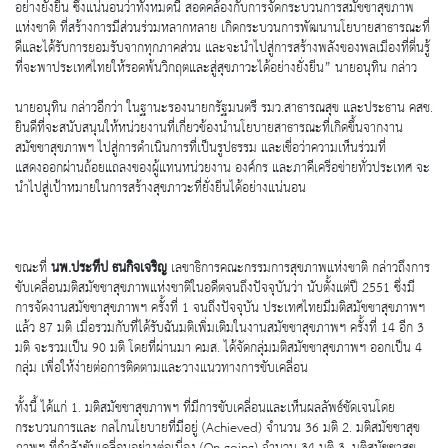
อย่างยั่งยืน ซึ่งแน่นอนว่าทั้งหมดนี้ สอดคล้องกับการจัดกระบวนการสมัชชาสุขภาพ
แห่งชาติ ที่สร้างการมีส่วนร่วมหลากหลาย เกิดกระบวนการพัฒนานโยบายสาธารณะที่
ดีและได้รับการยอมรับจากทุกภาคส่วน และจะนำไปสู่การสร้างพลังของพลเมืองที่ตื่นรู้
ที่จะพาประเทศไทยให้รอดพ้นวิกฤตและสู่สุขภาวะได้อย่างยั่งยืน” นายอนุทิน กล่าว
นายอนุทิน กล่าวอีกว่า ในฐานะรองนายกรัฐมนตรี รมว.สาธารณสุข และประธาน คสช.
ยินดีที่จะสนับสนุนให้หน่วยงานที่เกี่ยวข้องนำนโยบายสาธารณะที่เกิดขึ้นจากงาน
สมัชชาสุขภาพฯ ไปสู่การดำเนินการที่เป็นรูปธรรม และเชื่อว่าความเห็นร่วมที่
แสดงออกผ่านถ้อยแถลงของผู้แทนหน่วยงาน องค์กร และภาคีเครือข่ายทั่วประเทศ จะ
นำไปสู่เป้าหมายในการสร้างสุขภาวะที่ยั่งยืนได้อย่างแน่นอน
ขณะที่
นพ.ประทีป ธนกิจเจริญ
เลขาธิการคณะกรรมการสุขภาพแห่งชาติ กล่าวถึงการ
ขับเคลื่อนมติสมัชชาสุขภาพแห่งชาติในอดีตจนถึงปัจจุบันว่า นับตั้งแต่ปี 2551 ซึ่งมี
การจัดงานสมัชชาสุขภาพฯ ครั้งที่ 1 จนถึงปัจจุบัน ประเทศไทยมีมติสมัชชาสุขภาพฯ
แล้ว 87 มติ เมื่อรวมกับที่ได้รับฉันมติเพิ่มเติมในงานสมัชชาสุขภาพฯ ครั้งที่ 14 อีก 3
มติ จะรวมเป็น 90 มติ โดยที่ผ่านมา คมส. ได้จัดกลุ่มมติสมัชชาสุขภาพฯ ออกเป็น 4
กลุ่ม เพื่อให้ง่ายต่อการติดตามและวางแนวทางการขับเคลื่อน
ทั้งนี้ ได้แก่ 1. มติสมัชชาสุขภาพฯ ที่มีการขับเคลื่อนและเห็นผลลัพธ์ชัดเจนโดย
กระบวนการและ กลไกนโยบายที่มีอยู่ (Achieved) จำนวน 36 มติ 2. มติสมัชชาสุข
ภาพฯ ที่กำลังขับเคลื่อนอย่างต่อเนื่อง (On-going) จำนวน 34 มติ 3. มติสมัชชาสุข