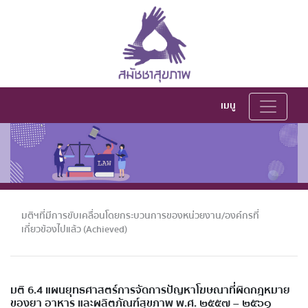
เมนู
มติฯที่มีการขับเคลื่อนโดยกระบวนการของหน่วยงาน/องค์กรที่
เกี่ยวข้องไปแล้ว (Achieved)
มติ 6.4 แผนยุทธศาสตร์การจัดการปัญหาโฆษณาที่ผิดกฎหมาย
ของยา อาหาร และผลิตภัณฑ์สุขภาพ พ.ศ. ๒๕๕๗ – ๒๕๖๑