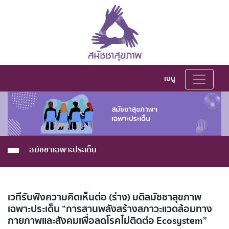
เมนู
สมัชชาเฉพาะประเด็น
เวทีรับฟังความคิดเห็นต่อ (ร่าง) มติสมัชชาสุขภาพ
เฉพาะประเด็น “การสานพลังสร้างสภาวะแวดล้อมทาง
กายภาพและสังคมเพื่อลดโรคไม่ติดต่อ Ecosystem”